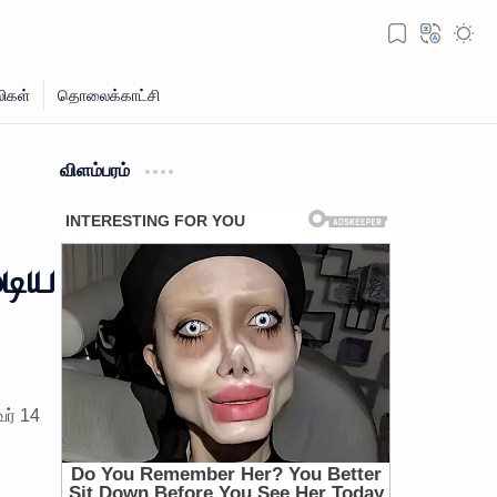
விளம்பரம்
ஓடிய
ர் 14