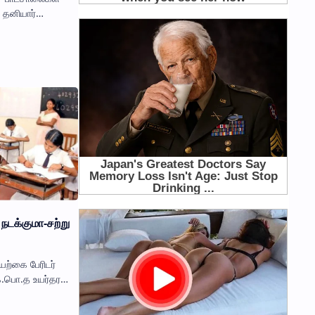
ற தனியார்
ணையின் முதல்
றது. முஸ்லிம் …
 நடக்குமா-சற்று
ற்கை பேரிடர்
 க.பொ.த உயர்தர
பரிசில் பரீட்சைகள்