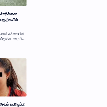
்சரிக்கை:
பகுதிகளில்
காவலி கங்கையின்
் பெய்துள்ள மழையின்
நிலப் பகுதியில்
ேயும் உயிரிழப்பு: