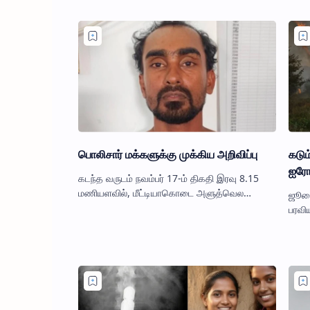
விற்பனை செய்…
பொலிசார் மக்களுக்கு முக்கிய அறிவிப்பு
கடும
ஐரோப
கடந்த வருடம் நவம்பர் 17-ம் திகதி இரவு 8.15
மணியளவில், மீட்டியாகொடை அளுத்வெல
ஜூலை
வீதியில் உள்ள உணவகம் ஒன்றில் காசாளராக
பரவிய
பணியாற்றிய 48 வயது பெண் ஒருவர் துப்…
தொடர்
ஸ்பெய