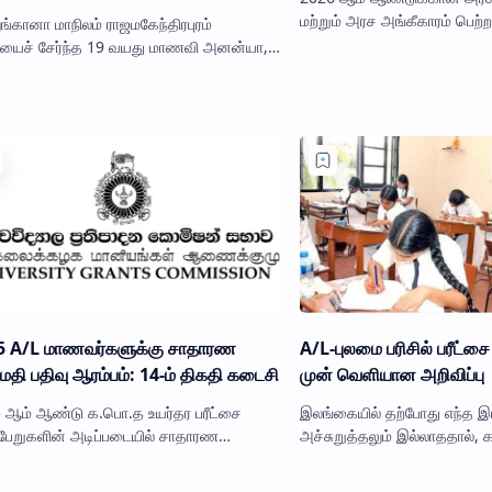
மற்றும் அரச அங்கீகாரம் பெற்
ங்கானா மாநிலம் ராஜமகேந்திரபுரம்
பாடசாலைகளின் மூன்றாம் தவ
ியைச் சேர்ந்த 19 வயது மாணவி அனன்யா,
கட்டம் நாளை (07) நிறைவடைகி
குடும்பத்தினரிடம் பொய் சொல்லி மூன்று
நண்பர்களுடன் வெளியே சென்ற சம…
5 A/L மாணவர்களுக்கு சாதாரண
A/L-புலமை பரிசில் பரீட்சை
தி பதிவு ஆரம்பம்: 14-ம் திகதி கடைசி
முன் வெளியான அறிவிப்பு
 ஆம் ஆண்டு க.பொ.த உயர்தர பரீட்சை
இலங்கையில் தற்போது எந்த இய
பேறுகளின் அடிப்படையில் சாதாரண
அச்சுறுத்தலும் இல்லாததால்,
தியின் கீழ் பல்கலைக்கழகங்களுக்கு தெரிவு
மற்றும் ஐந்தாம் ஆண்டு புலமைப்
யப்பட்ட மாணவர்களுக்கான பதிவு ந…
ஏற்கனவே அறிவிக்கப்பட்…