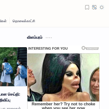
விளம்பரம்
யான செய்தி:
விப்பு
ச பாடசாலைகள்