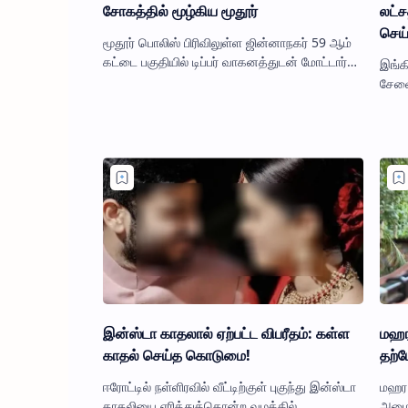
சோகத்தில் மூழ்கிய மூதூர்
லட்ச
செய்
மூதூர் பொலிஸ் பிரிவிலுள்ள ஜின்னாநகர் 59 ஆம்
கட்டை பகுதியில் டிப்பர் வாகனத்துடன் மோட்டார்
இங்க
சைக்கிள் மோதி விபத்துக்குள்ளானதில் மோட்டார்
சேவை
சைக்கிளில் பயண…
இரண்
மோசட
இன்ஸ்டா காதலால் ஏற்பட்ட விபரீதம்: கள்ள
மஹர
காதல் செய்த கொடுமை!
தற்
ஈரோட்டில் நள்ளிரவில் வீட்டிற்குள் புகுந்து இன்ஸ்டா
மஹர 
காதலியை எரித்துக்கொன்ற வழக்கில்
அமைத