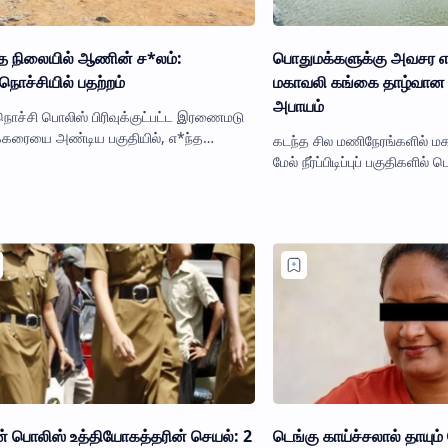
்த நிலையில் ஆணின் ச*லம்:
பொதுமக்களுக்கு அவசர எச
நொச்சியில் பதற்றம்
மகாவலி கங்கை தாழ்வான 
அபாயம்
நொச்சி பொலிஸ் பிரிவுக்குட்பட்ட இரணைமடு
்கரையை அண்டிய பகுதியில், எ*ந்த
கடந்த சில மணிநேரங்களில் ம
யில் ஆணின் ச*லம் ஒன்று
மேல் நீர்ப்பிடிப்புப் பகுதிகளில
ெடுக்கப்பட்டுள்ளது. இன்று காலை அப்பகுதி
காரணமாக, மகாவலி கங்கை வடி
உள்ள தாழ்வான ப…
 பொலிஸ் உத்தியோகத்தரின் செயல்: 2
டெங்கு காய்ச்சலால் தாயும் ச