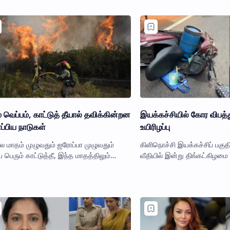
் வெப்பம், காட்டுத் தீயால் தவிக்கின்றன
இயக்கச்சியில் கோர விபத்
்பிய நாடுகள்
உயிரிழப்பு
 மாதம் முழுவதும் ஐரோப்பா முழுவதும்
கிளிநொச்சி இயக்கச்சிப் பகுதி
 பெரும் காட்டுத்தீ, இந்த மாதத்திலும்
வீதியில் இன்று திங்கட்கிழம
ந்து பரவி வருகிறது. கிரீஸ், இத்தாலி,
வான்- மோட்டார்ச் சைக்கிள் விபத
ின் மற்றும் போர்த்துக…
பொதுப் பணிகளில் முன்…