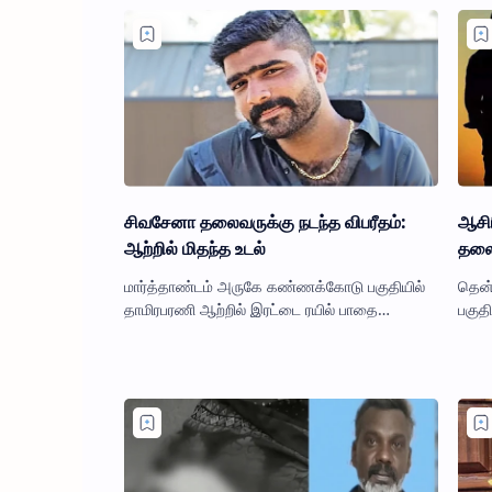
சிவசேனா தலைவருக்கு நடந்த விபரீதம்:
ஆசிர
ஆற்றில் மிதந்த உடல்
தலை
மார்த்தாண்டம் அருகே கண்ணக்கோடு பகுதியில்
தென்
தாமிரபரணி ஆற்றில் இரட்டை ரயில் பாதை
பகுதி
பணிக்காக பாலம் கட்டும் பணி நடந்து வருகிறது.
சங்க
இந்த பாலத்தின் கீழே தாமிரபரண…
பெரி