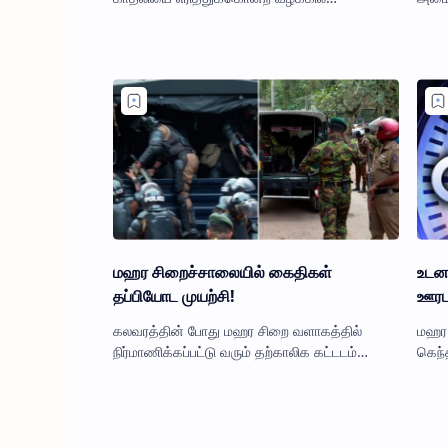
கள்ளக்காதலனை போலீசார் கைது செய்தனர்.
கட்டு
ஈரோடு மூலப்பாளையம் பாரதி நக…
காவல
நி…
மஹர சிறைச்சாலையில் கைதிகள்
உடனட
தப்பியோட முயற்சி!
ஊரடங
கலவரத்தின் போது மஹர சிறை வளாகத்தில்
மஹர 
நிர்மாணிக்கப்பட்டு வரும் தற்காலிக கட்டடம்
கெந்
ஒன்றை உடைத்துக்கொண்டு கைதிகள்
வீதி 
குழுவொன்று தப்பியோட முயன்றுள்ளனர் என்று…
கிரா