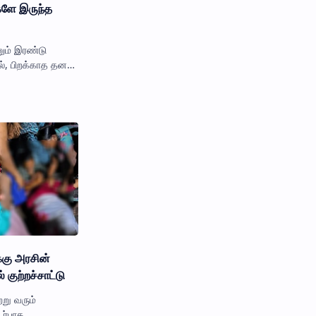
களே இருந்த
ும் இரண்டு
ல், பிறக்காத தனது
 பரிதாபமாக
கு அரசின்
 காரணம்: நாமல் குற்றச்சாட்டு
்று வரும்
ர்பாக,