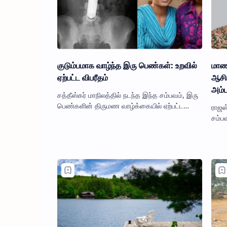
குடும்பமாக வாழ்ந்த இரு பெண்கள்: உறவில்
மாணவ
ஏற்பட்ட விபரீதம்
ஆசிர
அம்ப
சத்தீஸ்கர் மாநிலத்தில் நடந்த இந்த சம்பவம், இரு
பெண்களின் திருமண வாழ்க்கையில் ஏற்பட்ட
ராஜஸ
முரண்பாடுகளையும், அதனால் உருவான
சம்ப
பயங்கரமான நிகழ்வையும் வெளிப்பட…
உலுக்
கைப்