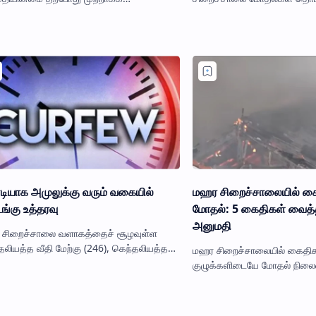
ப்பாட்டுக்குள் கொண்டுவரப்பட்டுள்ளதாக
நாடாளுமன்ற உறுப்பினர் நாமல்
்துறை தெரிவித்துள்ளது. சிறைச்சாலையில்
எக்ஸ் தளத்தில் கடும் கண்டன
ியாக அமுலுக்கு வரும் வகையில்
மஹர சிறைச்சாலையில் க
்கு உத்தரவு
மோதல்: 5 கைதிகள் வைத்
அனுமதி
சிறைச்சாலை வளாகத்தைச் சூழவுள்ள
தலியத்த வீதி மேற்கு (246), கெந்தலியத்த
மஹர சிறைச்சாலையில் கைதிக
வடக்கு (246C) மற்றும் தம்புவ (181G) ஆகிய
குழுக்களிடையே மோதல் நிலைம
ம உத்தியோகத்தர் பிர…
நிலைமையை கட்டுப்பாட்டுக்குள
கொண்டுவருவதற்காக பொலிஸ் 
படையினரும்…