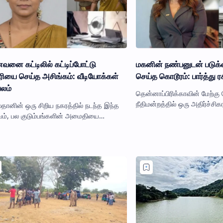
னை கட்டிலில் கட்டிப்போட்டு
மகனின் நண்பனுடன் படுக்
ியை செய்த அசிங்கம்: வீடியோக்கள்
செய்த கொடூரம்: பார்த்து ர
லம்
தென்னாப்பிரிக்காவின் மேற்கு க
நீதிமன்றத்தில் ஒரு அதிர்ச்சி
்தானின் ஒரு சிறிய நகரத்தில் நடந்த இந்த
நிலைநாட்டப்பட்டுள்ளது. 8 வய
வம், பல குடும்பங்களின் அமைதியை
ஜாம்னெக்கை பாலியல…
கியது. ஒன்பதாம் வகுப்பு மாணவன் ராஜ்வீரின்
பேசியை, பன்னிரண்டாம்…