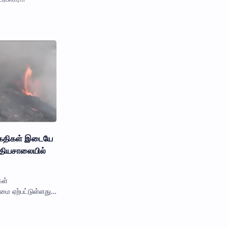
 ராஜபக்ச தனது
த்தைப் பதிவ…
ைதிகள் இடையே
தியசாலையில்
ள்
ை ஏற்பட்டுள்ளது.
்
விசேட அதிரடிப்