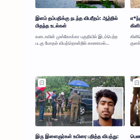
இளம் தம்பதிக்கு நடந்த விபரீதம்: ஆற்றில்
எ*ந
மிதந்த உடல்கள்
கிளி
கனடாவின் முஸ்கோக்கா பகுதியில் இடம்பெற்ற
கிளி
படகு மோதல் விபத்தொன்றில் காணாமல்
குளக
போயிருந்த இருவரின் உடல்களையும்
நிலை
புலனாய்வாளர்கள் கண்டெடுத்துள்ளனர்.
கண்ட
உயிரிழந்தவ…
…
இரு இளைஞர்கள் உயிரை பறித்த விபத்து:
பெண்