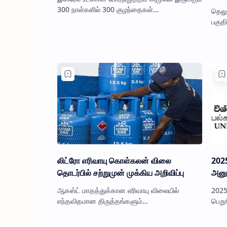
300 நாள்களில் 300 குழந்தைகள்
தெலு
கொல்லப்பட்டுள்ளனர் என யுனிசெஃப் அமைப்பு
பகுத
அறிவித்துள்ளது. காஸாவில், இஸ்ரேல் …
தன் 
ஆண் 
லிட்ரோ எரிவாயு கொள்கலன் விலை
202
தொடர்பில் சற்றுமுன் முக்கிய அறிவிப்பு
அனும
ஆகஸ்ட் மாதத்துக்கான எரிவாயு விலையில்
2025
எந்தவிதமான திருத்தங்களும்
பெறு
மேற்கொள்ளப்போவதில்லை என லிட்ரோ நிறுவனம்
அனும
அறிவித்துள்ளது. அதற்கமைய, ஏற்கனவே
செய்