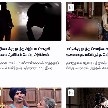
ியைக்கு நடந்த அநியாயம்:உதவி
பாட்டிக்கு நடந்த கொடுமை
மை ஆசிரியர் செய்த அசிங்கம்
தலைமறைவாகியிருந்த பேத
காசி மாவட்டம் சங்கரன்கோவில் காந்திநகர்
குளித்தலை அருகே புத்தூரில் ப
யைச் சேர்ந்தவர் பஞ்சராஜா (56). இவர்
ஸ்க்ரூ டிரைவரால் குத்திக் கொ
ரன்கோவில் அருகே உள்ள
(26) கைது செய்யப்பட்டார். பாட்
யகோவிலாங்குளம் அரசு உயர்நிலை பள்ளிய…
வீட்டுக்கு …