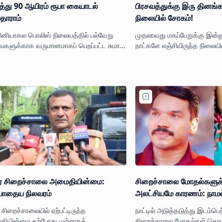
த்து 90 ஆயிரம் ரூபா கையாடல்
பிரசவத்துக்கு இரு தினங்
தாராம்
நிலையில் சோகம்!
ினியாகல பொலிஸ் நிலையத்தில் பல்வேறு
முதலாவது மகப்பேறுக்கு இன்ன
களுக்காக வருமானமாகப் பெறப்பட்ட சுமார்
நாட்களே எஞ்சியிருந்த நிலையி
டு லட்சத்து 90 ஆயிரம் ரூபா பணத்தை
பிஞ்சுக் குழந்தையுடன் தாயும்
ி செய்தார் என்ற குற்றச்ச…
உயிரிழந்த துயரச் சம்பவம் வ…
 சிறைச்சாலை அமைதியின்மை:
சிறைச்சாலை மோதல்களுக்
போதைய நிலவரம்
அலட்சியமே
சிறைச்சாலையில் ஏற்பட்டிருந்த
நாட்டில் அடுத்தடுத்து இடம்பெற
ியின்மை தற்போது முற்றாகக்
சிறைச்சாலை மோதல்கள் தொட