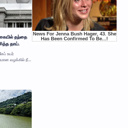
கையில் தந்தை
சித்த தாய்.
ேப் உயர்
கரமான வழக்கில் நீதி
து சிறுவன் டேனியல்