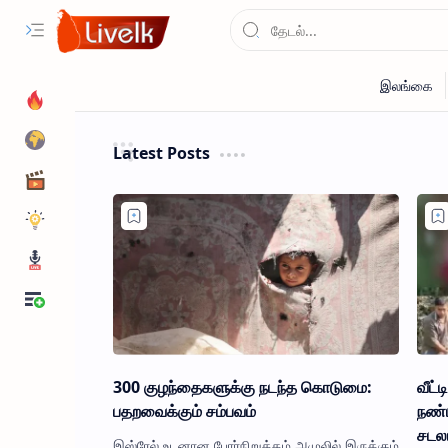
Latest Posts
300 குழந்தைகளுக்கு நடந்த கொடுமை:
வீட்
பதறவைக்கும் சம்பவம்
நண்ப
சடலம
இஸ்ரேல் உடனான போர்நிறுத்தம் அமுலில் இருக்கும்