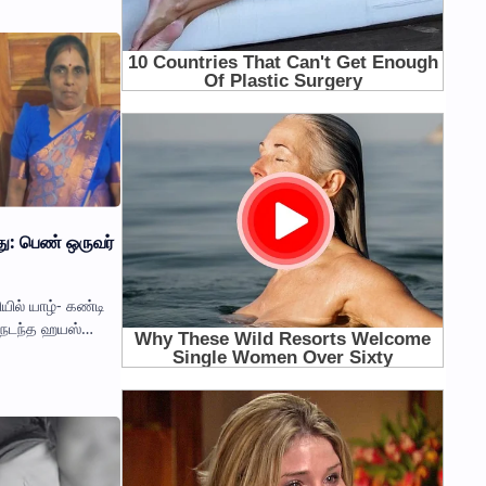
து: பெண் ஒருவர்
யில் யாழ்- கண்டி
ை நடந்த ஹயஸ்
்தில் சிக்கிப்