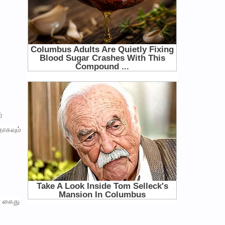
்
தாகவும்
ை கைது