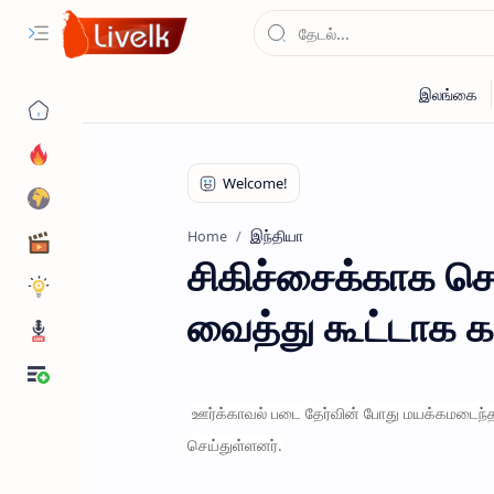
இந்தியா
Home
சிகிச்சைக்காக ச
வைத்து கூட்டாக 
ஊர்க்காவல் படை தேர்வின் போது மயக்கமடைந்த
செய்துள்ளனர்.