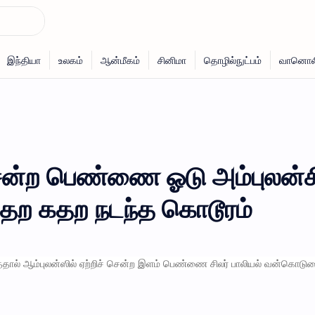
ென்ற பெண்ணை ஓடு அம்புலன்ச
கதற கதற நடந்த கொடூரம்
தால் ஆம்புலன்ஸில் ஏற்றிச் சென்ற இளம் பெண்ணை சிலர் பாலியல் வன்கொடு