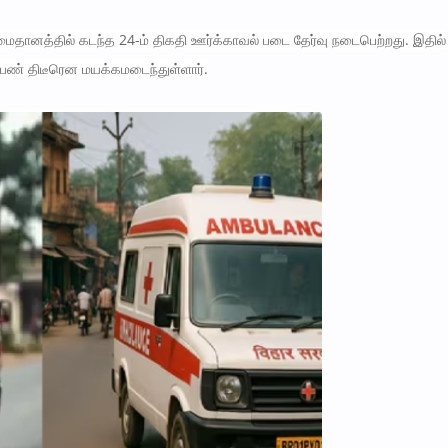
மைதானத்தில் கடந்த 24-ம் திகதி ஊர்க்காவல் படை தேர்வு நடைபெற்றது. இதில்
 பெண் திடீரென மயக்கமடைந்துள்ளார்.