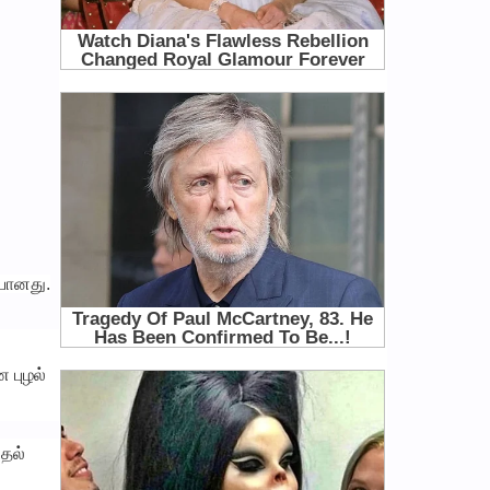
ியானது.
 புழல்
ுதல்