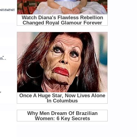
ிள்ளைகளை
ட்.
,