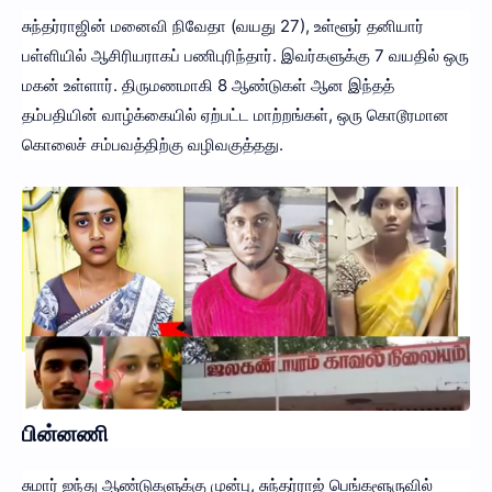
சுந்தர்ராஜின் மனைவி நிவேதா (வயது 27), உள்ளூர் தனியார்
பள்ளியில் ஆசிரியராகப் பணிபுரிந்தார். இவர்களுக்கு 7 வயதில் ஒரு
மகன் உள்ளார். திருமணமாகி 8 ஆண்டுகள் ஆன இந்தத்
தம்பதியின் வாழ்க்கையில் ஏற்பட்ட மாற்றங்கள், ஒரு கொடூரமான
கொலைச் சம்பவத்திற்கு வழிவகுத்தது.
பின்னணி
சுமார் ஐந்து ஆண்டுகளுக்கு முன்பு, சுந்தர்ராஜ் பெங்களூருவில்