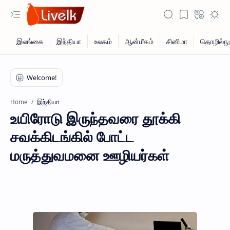
இந்தியா
Home
உயிரோடு இருந்தவரை தூக்கி
சவக்கிடங்கில் போட்ட
மருத்துவமனை ஊழியர்கள்