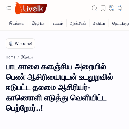
இந்தியா
Home
பாடசாலை களஞ்சிய அறையில்
பெண் ஆசிரியையுடன் உடலுறவில்
ஈடுபட்ட தலமை ஆசிரியர்-
காணொளி எடுத்து வெளியிட்ட
பெற்றோர்..!