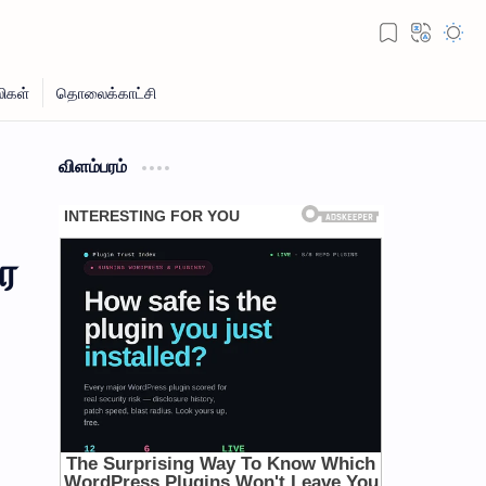
விளம்பரம்
ை