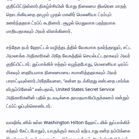
குறிப்பிட்டுள்ளார்.நிகழ்ச்சியின் போது நிலைமை திடீரென மாறத்
தொடங்கியதை தாமும் முதல் மகளிர் மெலனியா ட்ரம்பும்
உணர்ந்ததாக ட்ரம்ப் கூறினார். சூழல் மெதுவாக பதற்றமாக
மாறியதாகவும் அவர் விளக்கினார்.
சந்தேக நபர் ஹோட்டல் வழித்தடத்தில் வேகமாக நகர்ந்தாலும், சட்ட
அமலாக்க அதிகாரிகள் அதே வேகத்தில் செயல்பட்டதாகவும் அவர்
குறிப்பிட்டார். துப்பாக்கிச் சத்தம் எழுந்தபோது, மெலானியா டிரம்ப்
மிகவும் தைரியமாக நிலைமையை சமாளித்ததாகவும் அவர்
பாராட்டியுள்ளார்.அதேவேளை, “என்ன நடக்கிறது என்பதை பார்க்க
விரும்பினேன்” என்பதால், United States Secret Service
அதிகாரிகளின் பதில் நடவடிக்கை தாமதமாகியிருக்கலாம் என்றும்
ட்ரம்ப் ஒப்புக்கொண்டார்.
வாஷிங்டனில் உள்ள Washington Hilton ஹோட்டலில் துப்பாக்கிச்
சத்தம் கேட்டபோதும், யாருக்கும் காயம் ஏற்படாது என்ற நம்பிக்கை
இருந்ததால் தாம் கவலைப்படவில்லை என்றும் அவர் தெரிவித்தார்.