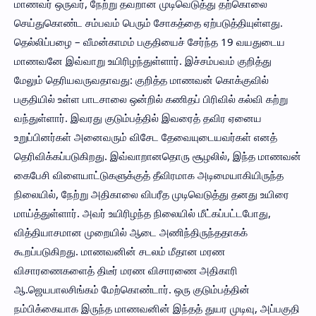
மாணவர் ஒருவர், நேற்று தவறான முடிவெடுத்து தற்கொலை
செய்துகொண்ட சம்பவம் பெரும் சோகத்தை ஏற்படுத்தியுள்ளது.
தெல்லிப்பழை – வீமன்காமம் பகுதியைச் சேர்ந்த 19 வயதுடைய
மாணவனே இவ்வாறு உயிரிழந்துள்ளார். இச்சம்பவம் குறித்து
மேலும் தெரியவருவதாவது: குறித்த மாணவன் கொக்குவில்
பகுதியில் உள்ள பாடசாலை ஒன்றில் கணிதப் பிரிவில் கல்வி கற்று
வந்துள்ளார். இவரது குடும்பத்தில் இவரைத் தவிர ஏனைய
உறுப்பினர்கள் அனைவரும் விசேட தேவையுடையவர்கள் எனத்
தெரிவிக்கப்படுகிறது. இவ்வாறானதொரு சூழலில், இந்த மாணவன்
கைபேசி விளையாட்டுகளுக்குத் தீவிரமாக அடிமையாகியிருந்த
நிலையில், நேற்று அதிகாலை விபரீத முடிவெடுத்து தனது உயிரை
மாய்த்துள்ளார். அவர் உயிரிழந்த நிலையில் மீட்கப்பட்டபோது,
வித்தியாசமான முறையில் ஆடை அணிந்திருந்ததாகக்
கூறப்படுகிறது. மாணவனின் சடலம் மீதான மரண
விசாரணைகளைத் திடீர் மரண விசாரணை அதிகாரி
ஆ.ஜெயபாலசிங்கம் மேற்கொண்டார். ஒரு குடும்பத்தின்
நம்பிக்கையாக இருந்த மாணவனின் இந்தத் துயர முடிவு, அப்பகுதி