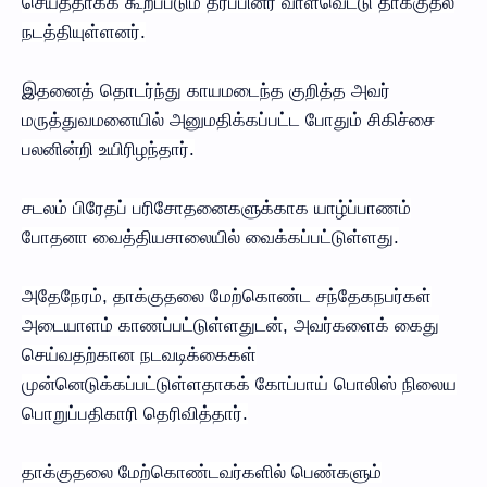
செய்ததாகக் கூறப்படும் தரப்பினர் வாள்வெட்டு தாக்குதல்
நடத்தியுள்ளனர்.
இதனைத் தொடர்ந்து காயமடைந்த குறித்த அவர்
மருத்துவமனையில் அனுமதிக்கப்பட்ட போதும் சிகிச்சை
பலனின்றி உயிரிழந்தார்.
சடலம் பிரேதப் பரிசோதனைகளுக்காக யாழ்ப்பாணம்
போதனா வைத்தியசாலையில் வைக்கப்பட்டுள்ளது.
அதேநேரம், தாக்குதலை மேற்கொண்ட சந்தேகநபர்கள்
அடையாளம் காணப்பட்டுள்ளதுடன், அவர்களைக் கைது
செய்வதற்கான நடவடிக்கைகள்
முன்னெடுக்கப்பட்டுள்ளதாகக் கோப்பாய் பொலிஸ் நிலைய
பொறுப்பதிகாரி தெரிவித்தார்.
தாக்குதலை மேற்கொண்டவர்களில் பெண்களும்