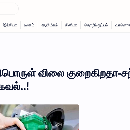
ரிபொருள் விலை குறைகிறதா-சற
வல்..!