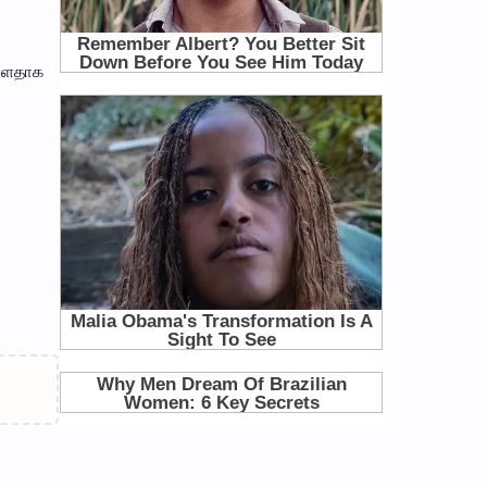
ள்ளதாக
ன