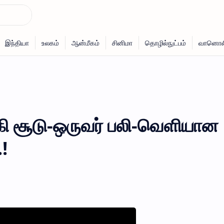
க்கி சூடு-ஒருவர் பலி-வெளியான
!