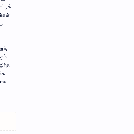
ட்டிக்
்கள்
்த
ும்,
ும்,
 இந்த
க்க
யாக