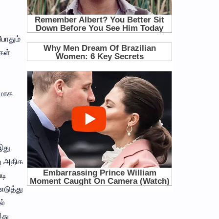
போதும்
கள்
டமாக
இது
ு அதிக
டி
எடுத்து
ல்
இது