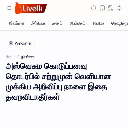
இலங்கை
Home
அஸ்வெசும கொடுப்பனவு
தொடர்பில் சற்றுமுன் வெளியான
முக்கிய அறிவிப்பு நாளை இதை
தவறவிடாதீர்கள்