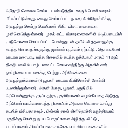
அதோடு கொலை செய்ய பயன்படுத்திய காரும் பொலிஸாரால்
மீட்கப்பட்டுள்ளது. கைது செய்யப்பட்ட நபரை கிளிநொச்சிக்கு
அழைத்து சென்று பொலிஸார் தீவிர விசாரணைகளை
முன்னெடுத்துள்ளனர். முதல் கட்ட விசாரணைகளின் அடிப்படையில்
, படுகொலை செய்யப்பட்ட பெண்ணுடன் தவில் வித்தவானுக்கு
கடந்த சில மாதங்களுக்கு முன்னர் பழக்கம் ஏற்பட்டு , தொலைபேசி
ஊடாக உரையாடி வந்த நிலையில் கடந்த ஒக்டோபர் மாதம் 11ஆம்
திகதியளவில் யாழ் . மாவட்ட செயலகத்திற்கு அருகில் கார்
ஒன்றினை வாடகைக்கு பெற்று , அப்பெண்ணை
அழைத்துக்கொண்டு பூநகரி ஊடாக கிளிநொச்சி நோக்கி
பயணித்துள்ளனர். அதன் போது, பூநகரி பகுதியில்
அப்பெண்ணுக்கு குடிப்பதற்கு , குளிர்பானம் வழங்கியதை அடுத்து
அப்பெண் மயக்கமடைந்த நிலையில் ,அவரை கொலை செய்து
கடலில் வீசியதாகவும் , பின்னர் தான் கிளிநொச்சி உருத்திரபுரம்
பகுதிக்கு சென்று தடய பொருட்களை அழித்து விட்டு ,
யாழ்ப்பாணம் திரும்பியதாக சந்தேக நபர் விசாரணைகளில்