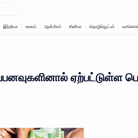
னவுகளினால் ஏற்பட்டுள்ள பெ