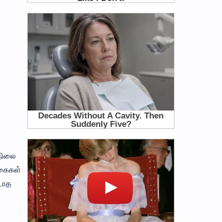
 நிலை
ுகைகள்
படாத