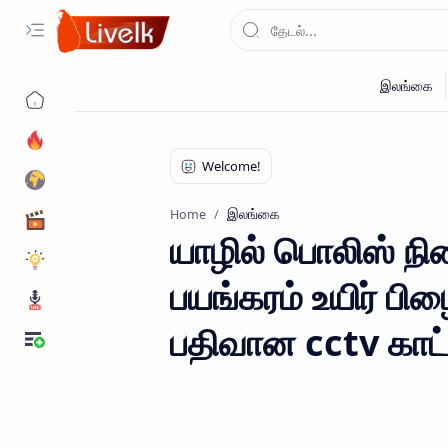
இலங்கை
Home
யாழில் பொலிஸ் நி
பயங்கரம் உயிர் 
பதிவான cctv காட்