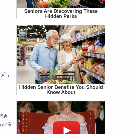
ன் ,
ளில்
ு வாள்