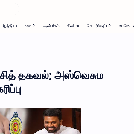
ச்சித் தகவல்; அஸ்வெசும
ிப்பு