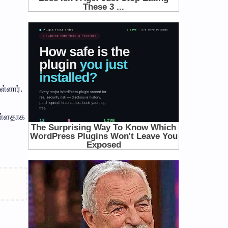
்ளார்.
ுள்ளதாக