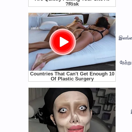
இலங்கை
நேற்ற