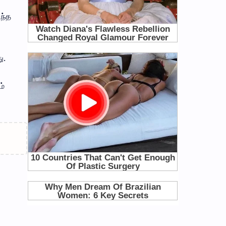
ந்த
ு.
ம்