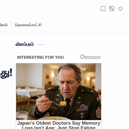
விளம்பரம்
து!