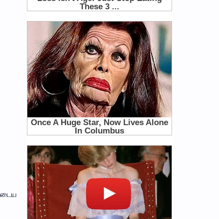
துடைய