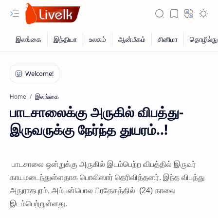
இலங்கை
Home
பாடசாலைக்கு அருகில் விபத்து-
இருவருக்கு நேர்ந்த துயரம்..!
பாடசாலை ஒன்றுக்கு அருகில் இடம்பெற்ற விபத்தில் இருவர்
காயமடைந்துள்ளதாக பொலிஸார் தெரிவித்தனர். இந்த விபத்து
அநுராதபுரம், அம்பன்பொல பிரதேசத்தில் (24) காலை
இடம்பெற்றுள்ளது.