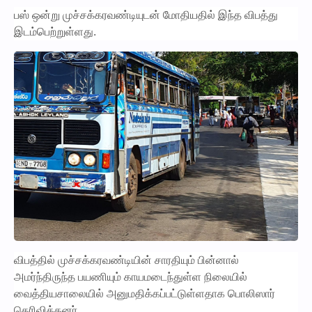
பஸ் ஒன்று முச்சக்கரவண்டியுடன் மோதியதில் இந்த விபத்து
இடம்பெற்றுள்ளது.
விபத்தில் முச்சக்கரவண்டியின் சாரதியும் பின்னால்
அமர்ந்திருந்த பயணியும் காயமடைந்துள்ள நிலையில்
வைத்தியசாலையில் அனுமதிக்கப்பட்டுள்ளதாக பொலிஸார்
தெரிவித்தனர்.