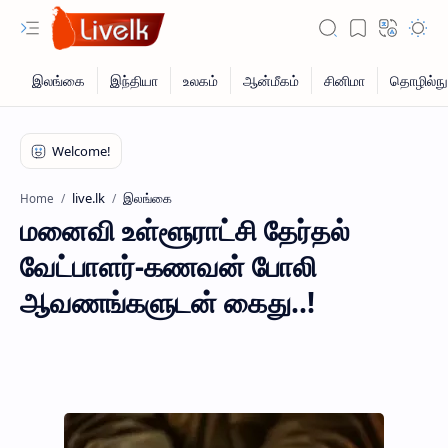
live.lk
இலங்கை
Home
மனைவி உள்ளூராட்சி தேர்தல்
வேட்பாளர்-கணவன் போலி
ஆவணங்களுடன் கைது..!