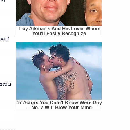
ணவு
ண்டு
ுகையை