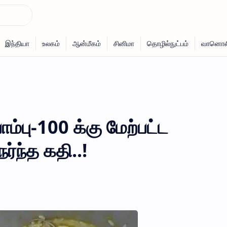
்பு-100 க்கு மேற்பட்ட
்ந்த கதி..!