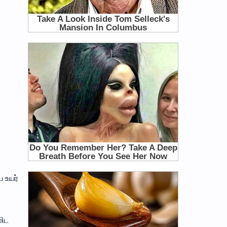
 உயர்
மிட