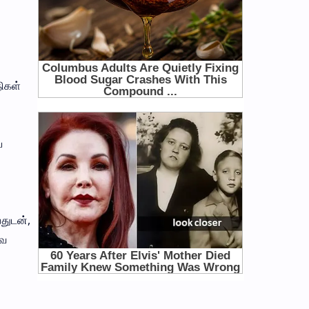
ிகள்
ய
துடன்,
வே