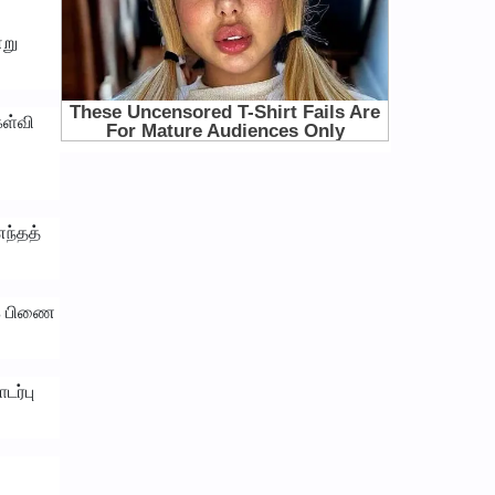
்று
ேள்வி
ந்தத்
ாக பிணை
டர்பு