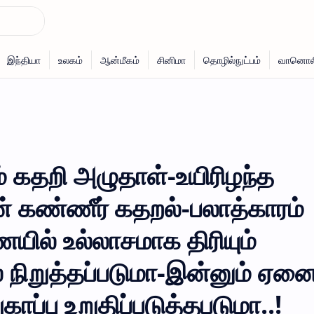
் கதறி அழுதாள்-உயிரிழந்த
 கண்ணீர் கதறல்-பலாத்காரம்
ையில் உல்லாசமாக திரியும்
லை நிறுத்தப்படுமா-இன்னும் ஏன
ப்பு உறுதிப்படுத்தபடுமா..!