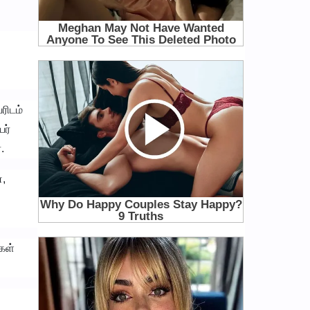
ரிடம்
ர்
.
்,
கள்