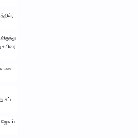
்தில்,
மிருந்து
ு உயிரை
வங்களை
ு சட்ட
க ஜோசப்