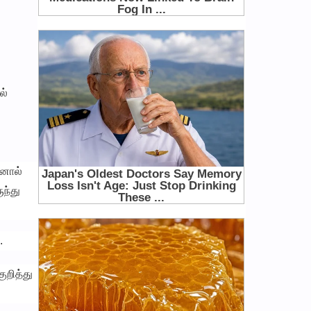
ல்
்னால்
ந்து
.
ுறித்து