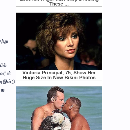
ற்று
ில்
அவரின்
வு இன்றி
்று