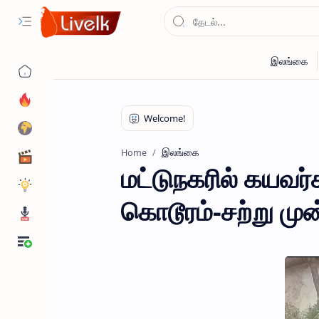
இலங்கை
Home
மட்டுநகரில் கயவர்
கொடூரம்-சற்று முன