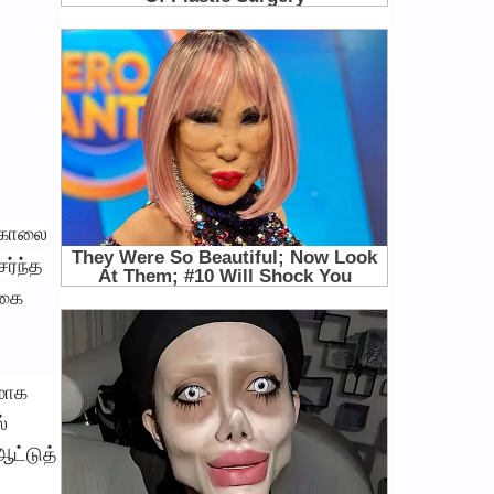
) காலை
ர்ந்த
்கை
கமாக
்
ஆட்டுத்