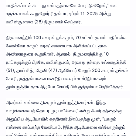
பாதிக்கப்படக் கூடாது என்பதற்காகவே போராடுகிறேன்,” என
உருக்கமாகக் கூறுகிறார்.ரிதன்யா, ஏப்ரல் 11, 2025 அன்று
கவின்குமாரை (28) திருமணம் செய்தார்.
திருமணத்தில் 100 சவரன் தங்கமும், 70 லட்சம் ரூபாய் மதிப்புள்ள
வோல்வோ காரும் வரதட்சணையாக அளிக்கப்பட்டதாக
அண்ணாதுரை கூறுகிறார். ஆனால், திருமணத்திற்கு 10
நாட்களுக்குப் பிறகே, கவின்குமார், அவரது தந்தை ஈஸ்வரமூர்த்தி
(51), தாய் சித்ராதேவி (47) ஆகியோர் மேலும் 200 சவரன் தங்கம்
கோரி, ருத்தன்யாவை மனரீதியாகவும் உடல்ரீதியாகவும்
துன்புறுத்தியதாக ஆடியோ செய்தியில் ருத்தன்யா தெரிவித்தார்.
அவர்கள் என்னை தினமும் துன்புறுத்தினார்கள். இந்த
வாழ்க்கையைத் தொடர முடியவில்லை,” என்று அவர் தந்தைக்கு
அனுப்பிய ஆடியோவில் கதறினார்.இறப்பதற்கு முன், “யாரும்
என்னை காப்பாற்ற வேண்டாம். இந்த ஆடியோவை எல்லோருக்கும்
காட்டுங்கள். என் மரணத்திற்கு கவினும் அவரது குடும்பமும் தான்