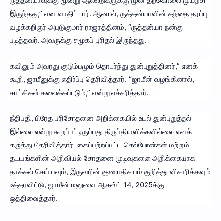
ருத்தன்யாவுக்கு மூன்று ஆண்டுகளுக்கு முன் தற்கொலை முயற்சி
இருந்தது,” என வாதிட்டார். ஆனால், ருத்தன்யாவின் தந்தை தரப்பு
வழக்கறிஞர் அபுடுகுமார் ராஜரத்தினம், “ருத்தன்யா நன்கு
படித்தவர். அவருக்கு சமூகப் புரிதல் இருந்தது.
கவினும் அவரது குடும்பமும் தொடர்ந்து துன்புறுத்தினர்,” எனக்
கூறி, ஜாமீனுக்கு எதிர்ப்பு தெரிவித்தார். “ஜாமீன் வழங்கினால்,
சாட்சிகள் கலைக்கப்படும்,” என்று எச்சரித்தார்.
நீதிபதி, பிரேத பரிசோதனை அறிக்கையில் உடல் துன்புறுத்தல்
இல்லை என்று கூறப்பட்டிருப்பது திருப்தியளிக்கவில்லை எனக்
கருத்து தெரிவித்தார். கைப்பற்றப்பட்ட செல்போன்கள் மற்றும்
தடயங்களின் அறிவியல் சோதனை முடிவுகளை அறிக்கையாக
தாக்கல் செய்யவும், இருவரின் குணாதிசயம் குறித்து விசாரிக்கவும்
உத்தரவிட்டு, ஜாமீன் மனுவை ஆகஸ்ட் 14, 2025க்கு
ஒத்திவைத்தார்.