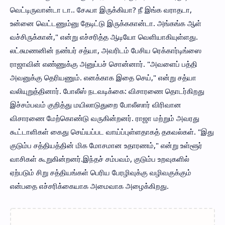
வெட்டிருவான்டா டா.. சேஃபா இருக்கியா? நீ இங்க வராதடா,
உன்னை வெட்டணும்னு தேடிட்டு இருக்ககான்டா. அங்கங்க ஆள்
வச்சிருக்கான்," என்று எச்சரித்த ஆடியோ வெளியாகியுள்ளது.
லட்சுமணனின் நண்பர் சத்யா, அவரிடம் பேசிய ரெக்கார்டிங்ஸை
ராஜாவின் எண்ணுக்கு அனுப்பச் சொன்னார். "அவளைப் பத்தி
அவனுக்கு தெரியணும். எனக்காக இதை செய்," என்று சத்யா
வலியுறுத்தினார். போலீஸ் நடவடிக்கை: விசாரணை தொடர்கிறது
இச்சம்பவம் குறித்து மயிலாடுதுறை போலீஸார் விரிவான
விசாரணை மேற்கொண்டு வருகின்றனர். ராஜா மற்றும் அவரது
கூட்டாளிகள் கைது செய்யப்பட வாய்ப்புள்ளதாகத் தகவல்கள். "இது
குடும்ப சத்‌தியத்தின் மிக மோசமான உதாரணம்," என்று உள்ளூர்
வாசிகள் கூறுகின்றனர்.இந்தச் சம்பவம், குடும்ப உறவுகளில்
ஏற்படும் சிறு சத்‌தியங்கள் பெரிய பேரழிவுக்கு வழிவகுக்கும்
என்பதை எச்சரிக்கையாக அமைவாக அழைக்கிறது.