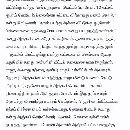
வீட்டுக்கு வந்து, "உன் புருஷனை வெட்டப் போறேன். 10 லட்சம்
ரூபாய் கொடு, இல்லைன்னா வீட்டை விற்றாவது பணம் கொடு,"
என்று மிரட்டினார். "நான் பயந்து அக்கா வீட்டுக்கு ஓடினேன்.
பிள்ளைகளை ஏதாவது செய்யலாம் என்று பயமுறுத்தினார்கள்,"
என்று அஞ்சலி கண்ணீருடன் கூறினார். தலைமறைவு, கடத்தல்,
கொலை: நள்ளிரவு நிகழ்வு கடந்த மூன்று மாதங்களுக்கு முன்
ராஜாவின் மிரட்டலுக்கு பயந்து லட்சுமணன் சென்னை ஆவடி
பகுதியில் தனது நண்பரின் வீட்டில் தலைமறைவாக இருந்தார்.
ராஜா, அவரது தந்தை, நண்பர் ராகுல் உள்ளிட்டோர் அவரைத்
தேடினர். அஞ்சலியைச் சந்தித்த ராஜா மீண்டும் பணம் கேட்டு
மிரட்டினார். ஜூலை மாதம் அஞ்சலி கொள்ளிடம் காவல்
நிலையத்தில் புகார் அளித்தார். போலீஸார் இரு தரப்பையும்
அழைத்து விசாரித்து சமரசம் செய்தனர். "எழுதி வாங்கிட்டாங்க.
எந்தப் பிரச்சனையும் வச்சுக்கூடாது, தொறவு போடக் கூடாது,"
என்று அஞ்சலி தெரிவித்தார். ஆனால், கொலை நள்ளிரவில்
நடந்தது. நள்ளிரவு 12 மணி அளவில் அஞ்சலி லட்சுமணனுக்கு