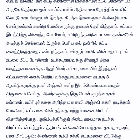
சம்பவ விவரம்: கல் கட்டி தண்ணீரில் மிதக்காமல் உடல் கொள்ளிடம்
அருகே தெற்குராஜன் வாய்க்காலில் அதிகாலை நேரத்தில் உடலில்
வெட்டு காயங்களுடன் இறந்து கிடந்த இளைஞரை அவ்வழியாக
சென்றவர்கள் கண்டு போலீஸாருக்கு தகவல் தெரிவித்தனர். சம்பவ
இடத்திற்கு விரைந்த போலீஸார், உயிரிழந்தவரின் உடலை தண்ணீரில்
அடித்துச் செல்லாமல் இருக்க பெரிய கல் ஒன்றில் கட்டி
வைத்திருந்ததை கண்டறிந்தனர். உள்ளூர் வாசிகளின் உதவியுடன்
உடலை மீட்ட போலீஸார், உடற்கூறாய்வுக்கு சீர்காழி அரசு
மருத்துவமனைக்கு அனுப்பினர். விசாரணையில் இறந்தவர்
லட்சுமணன் எனத் தெரிய வந்தது.லட்சுமணன் கடந்த 8
ஆண்டுகளுக்கு முன் அஞ்சலி என்ற இளம்பெண்ணை காதல்
திருமணம் செய்து, அவர்களுக்கு இரு பெண் குழந்தைகள்
உள்ளனர். உயிரிழந்ததை அறிந்த மனைவி அஞ்சலி கதறி துடித்தார்.
போலீஸார் லட்சுமணனின் தந்தை மற்றும் மனைவியிடம்
விசாரித்தபோது, குடும்பத்திற்குள் நீண்ட காலமாக நடந்த
மிரட்டல்கள் மற்றும் சத்‌தியங்கள் வெளியே வந்தன. தகாத உறவும்,
பண மிரட்டலும்: அண்ணன்-தம்பி சத்‌தி லட்சுமணன் வீட்டுக்கு