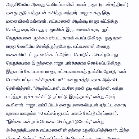
அருகிலேயே அவரது பெரியப்பாவின் மகன் ராஜா (ராமச்சந்திரன்)
தனது குடும்பத்துடன் வசித்து வந்தார். ராஜாவுக்கு இரு
மனைவிகள் உள்ளனர். லட்சுமணன் அடிக்கடி ராஜா வீட்டுக்கு
சென்று வரும்போது, ராஜாவின் இரு மனைவிகளுடனும்
நெருக்கமான பழக்கம் ஏற்பட்டதாகக் கூறப்படுகிறது. ஒரு நாள்
ராஜா வெளியே சென்றிருந்தபோது, லட்சுமணன் அவரது
மனைவியிடம் பூசணிக்காய் அல்வா கொடுக்க சென்றபோது
நெருக்கமாக இருந்ததை ராஜா பார்த்ததாக சொல்லப்படுகிறது.
இதனால் கோபமான ராஜா, லட்சுமணனைத் தாக்கியதோடு, "என்
பொண்டாட்டிய வச்சிருக்கியா?" என்று கத்தியதாக அஞ்சலி
தெரிவித்தார். "அடிச்சுட்டான். உடனே நான் ஓடி வந்தேன். வந்து
பார்த்தா புடிச்சு வச்சிட்டு நட்டிட்டு இருந்தான்," என்று அவர்
கூறினார். ராஜா, தம்பியிடம் தனது மனைவியுடன் ஏற்பட்ட தகாத
உறவை மறைக்க 10 லட்சம் ரூபாய் பணம் கேட்டு மிரட்டினார்.
"இல்லை என்றால் கொலை செய்துவிடுவேன்," என்று
அச்சுறுத்தியதாக லட்சுமணனின் தந்தை உறுதிப்படுத்தினார். இந்த
விஷயம் பின்னர் அஞ்சலிக்குத் தெரிய வந்தது. ராஜா அவரது