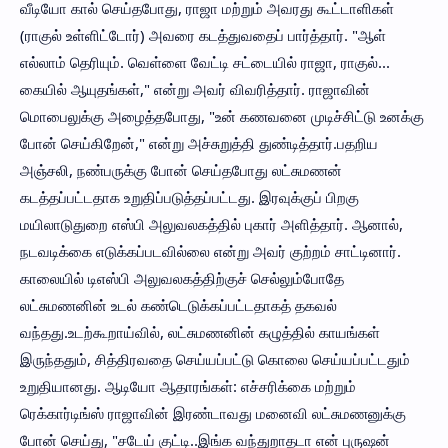
வீடியோ கால் செய்தபோது, ராஜா மற்றும் அவரது கூட்டாளிகள்
(ராகுல் உள்ளிட்டோர்) அவரை கடத்துவதைப் பார்த்தார். "ஆள்
எல்லாம் தெரியும். வெள்ளை வேட்டி சட்டையில் ராஜா, ராகுல்...
கையில் ஆயுதங்கள்," என்று அவர் விவரித்தார். ராஜாவின்
மொபைலுக்கு அழைத்தபோது, "உன் கணவனை முடிச்சிட்டு உனக்கு
போன் செய்கிறேன்," என்று அச்சுறுத்தி துண்டித்தார்.பதறிய
அஞ்சலி, நண்பருக்கு போன் செய்தபோது லட்சுமணன்
கடத்தப்பட்டதாக உறுதிப்படுத்தப்பட்டது. இரவுக்குப் பிறகு
மயிலாடுதுறை எஸ்பி அலுவலகத்தில் புகார் அளித்தார். ஆனால்,
நடவடிக்கை எடுக்கப்படவில்லை என்று அவர் குற்றம் சாட்டினார்.
காலையில் டிஎஸ்பி அலுவலகத்திற்குச் செல்லும்போதே
லட்சுமணனின் உடல் கண்டெடுக்கப்பட்டதாகத் தகவல்
வந்தது.உடற்கூறாய்வில், லட்சுமணனின் கழுத்தில் காயங்கள்
இருந்ததும், சித்திரவதை செய்யப்பட்டு கொலை செய்யப்பட்டதும்
உறுதியானது. ஆடியோ ஆதாரங்கள்: எச்சரிக்கை மற்றும்
ரெக்கார்டிங்ஸ் ராஜாவின் இரண்டாவது மனைவி லட்சுமணனுக்கு
போன் செய்து, "சடேய் குட்டி..இங்க வந்துறாதடா என் புருஷன்