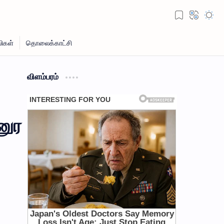
விளம்பரம்
னுர