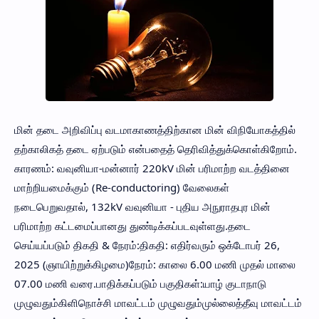
மின் தடை அறிவிப்பு ​வடமாகாணத்திற்கான மின் விநியோகத்தில்
தற்காலிகத் தடை ஏற்படும் என்பதைத் தெரிவித்துக்கொள்கிறோம்.​
காரணம்: வவுனியா-மன்னார் 220kV மின் பரிமாற்ற வடத்தினை
மாற்றியமைக்கும் (Re-conductoring) வேலைகள்
நடைபெறுவதால், 132kV வவுனியா - புதிய அநுராதபுர மின்
பரிமாற்ற கட்டமைப்பானது துண்டிக்கப்படவுள்ளது.​தடை
செய்யப்படும் திகதி & நேரம்:​திகதி: எதிர்வரும் ஒக்டோபர் 26,
2025 (ஞாயிற்றுக்கிழமை)​நேரம்: காலை 6.00 மணி முதல் மாலை
07.00 மணி வரை.​பாதிக்கப்படும் பகுதிகள்:​யாழ் குடாநாடு
முழுவதும்​கிளிநொச்சி மாவட்டம் முழுவதும்​முல்லைத்தீவு மாவட்டம்