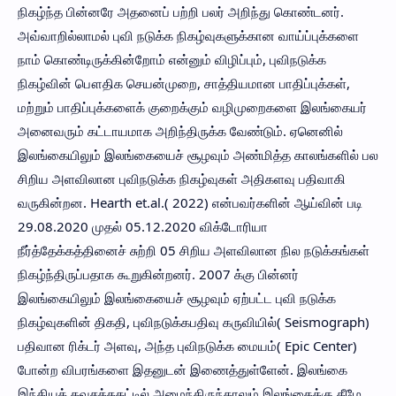
நிகழ்ந்த பின்னரே அதனைப் பற்றி பலர் அறிந்து கொண்டனர்.
அவ்வாறில்லாமல் புவி நடுக்க நிகழ்வுகளுக்கான வாய்ப்புக்களை
நாம் கொண்டிருக்கின்றோம் என்னும் விழிப்பும், புவிநடுக்க
நிகழ்வின் பௌதிக செயன்முறை, சாத்தியமான பாதிப்புக்கள்,
மற்றும் பாதிப்புக்களைக் குறைக்கும் வழிமுறைகளை இலங்கையர்
அனைவரும் கட்டாயமாக அறிந்திருக்க வேண்டும். ஏனெனில்
இலங்கையிலும் இலங்கையைச் சூழவும் அண்மித்த காலங்களில் பல
சிறிய அளவிலான புவிநடுக்க நிகழ்வுகள் அதிகளவு பதிவாகி
வருகின்றன. Hearth et.al.( 2022) என்பவர்களின் ஆய்வின் படி
29.08.2020 முதல் 05.12.2020 விக்டோரியா
நீர்த்தேக்கத்தினைச் சுற்றி 05 சிறிய அளவிலான நில நடுக்கங்கள்
நிகழ்ந்திருப்பதாக கூறுகின்றனர். 2007 க்கு பின்னர்
இலங்கையிலும் இலங்கையைச் சூழவும் ஏற்பட்ட புவி நடுக்க
நிகழ்வுகளின் திகதி, புவிநடுக்கபதிவு கருவியில்( Seismograph)
பதிவான ரிக்டர் அளவு, அந்த புவிநடுக்க மையம்( Epic Center)
போன்ற விபரங்களை இதனுடன் இணைத்துள்ளேன். இலங்கை
இந்தியக் கவசத்தகட்டில் அமைந்திருந்தாலும் இலங்கைக்கு கீழே