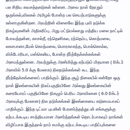
பல சிறிய கவசத்தகடுகள் உள்ளன. அவை நாள் தோறும்
ஒருங்கல்,விலகல் அமிழல் போன்ற பல செயற்பாடுகளுக்கு
உள்ளாகுகின்றன. அவற்றின் விளைவே இந்த புவி நடுக்க
நிகழ்வுகளின் அதிகரிப்பு. அது மட்டுமல்லாது மத்திய மலை நாட்டில்
போவத்தன்ன, காசல்றீ, ரந்தெனிகல, ரந்தெம்ப, கொத்மலை,
லகசபானா,மேல் கொத்மலை, மொரகாகந்த, பொல்கொல்ல,
விக்டோரியா, மஸ்கெலிய, போன்ற நீர்த்தேக்கக்கங்கள்
அமைந்துள்ளன. அவற்றுக்கு அண்மித்து ஏற்படும் மிதமான ( ரிக்டர்
அளவில் 5.0 க்கு மேலாக) நிலநடுக்கங்கள் கூட இந்த
நீர்த்தேக்கங்களைப் பாதிக்கும். இந்த சூழ் நிலையில் என்றோ ஒரு
நாள் இலங்கையின் நிலப்பகுதியிலோ அல்லது இலங்கையின்
கரையோரப் பகுதியிலோ நிகழும் பெரிய அளவிலான ( 6.0 ரிக்டர்
அளவுக்கு மேலான) நில நடுக்கங்கள் இலங்கையை கடுமையாகப்
பாதிக்கும். இந்த டிட்வா புயலின் பேரனர்த்தத்துடன் எங்களுக்கு
ஏற்படக்கூடிய சாத்தியமான அனர்த்தங்கள் தொடர்பாகவும் நாங்கள்
விழிப்பாக இருந்தால் நாம் எமக்கு ஏற்படக்கூடிய பாதிப்புக்களை