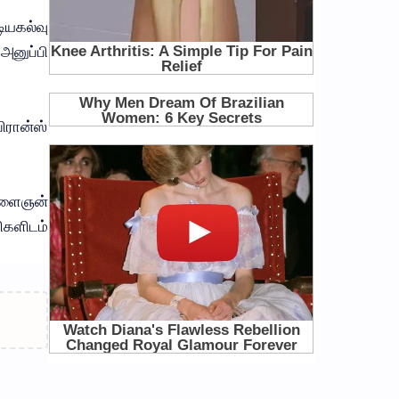
ியகல்வு
னுப்பி
ரான்ஸ்
இளைஞன்
களிடம்