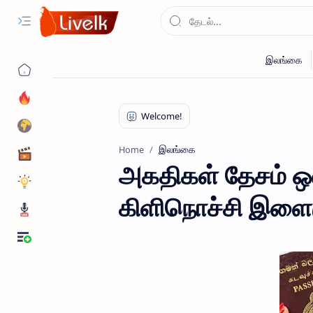
இலங்கை
Home
அகதிகள் தேசம் ஒன
கிளிநொச்சி இளைஞன