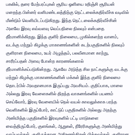
பகலில், தரை மேற்பரப்புகள் சூரிய ஒளியை உறிஞ்சி சூரியன்
மறைந்த பின்னர் வளிமண்டலத்திற்கு நெட்டலைக்கதிர்வீச்சு வடிவில்
மீண்டும் வெளியிடப்படுகிறது. இந்த நெட்டலைக்கதிர்வீச்சின்
அளவே இரவு எவ்வளவு வெப்பநிலை நிலவும் என்பதை
தீர்மானிக்கிறது. இந்த குளிர் நிலைமை, முகில்களற்ற வானம்,
வடக்கு மற்றும் கிழக்கு மாகாணங்களின் கடற்பகுதிகளில் நிலவும்
குளிரான நிலைமை, உயர் அழுத்தம், பலவீனமான காற்று,
சாரீரப்பதன் அளவு போன்ற காரணங்களால்
தீர்மானிக்கப்படுகின்றது. ஆகவே அடுத்த சில நாட்களுக்கு வடக்கு
மற்றும் கிழக்கு மாகாணங்களின் மக்கள் இந்த குளிர் நிலைமை
தொடர்பில் அவதானமாக இருப்பது அவசியம். குறிப்பாக, மாலை
அல்லது இரவு வேளைகளில் திறந்த வாகனங்களில் பயணம்
செய்வோர், இரவு வேளையில் நெல் வயல் காவலுக்காக பரந்த
வெளிகளில் இருப்போர், காட்டுப் பகுதிகளில் அல்லது அதற்கு
அண்மித்த பகுதிகளில் இரவுகளில் பட்டி மாடுகளை
வைத்திருப்போர், குளங்கள், ஆறுகள், நீரேரிகளுக்கு அண்மித்து
வாழ்பவர்கள், குளிருக்கான அதிஉணர்திறன் மிக்கவர்கள், குளிரான