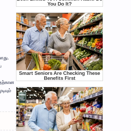
்ளது.
்
இதற்கான
ியும்