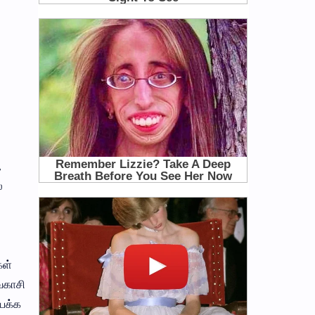
,
்
கள்
ைகாசி
யக்க