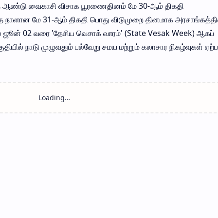
த ஆண்டு வைகாசி விசாக பூரணைதினம் மே 30-ஆம் திகதி
த்த நாளான மே 31-ஆம் திகதி பொது விடுமுறை தினமாக அரசாங்கத்த
தல் ஜூன் 02 வரை 'தேசிய வெசாக் வாரம்' (State Vesak Week) ஆகப்
ுதியில் நாடு முழுவதும் பல்வேறு சமய மற்றும் கலாசார நிகழ்வுகள் ஏற்ப