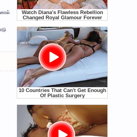
ினால்
ாடு