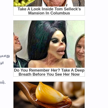
டியாது
யூர
ார்.