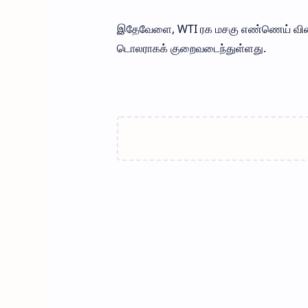
இதேவேளை, WTI ரக மசகு எண்ணெய் விலையும்
டொலராகக் குறைவடைந்துள்ளது.