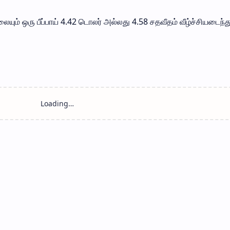
 ஒரு பீப்பாய் 4.42 டொலர் அல்லது 4.58 சதவீதம் வீழ்ச்சியடைந்த