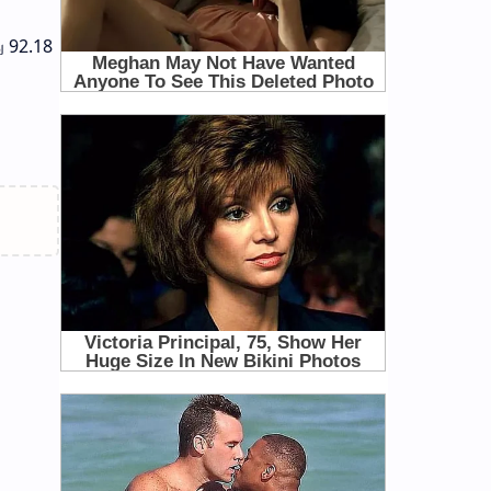
ு 92.18