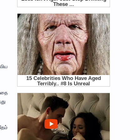
ாவிய
த்தை
்து
ீதம்