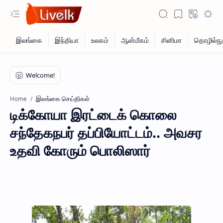
இலங்கை செய்திகள்
Home
டிக்கோயா இரட்டைக் கொலை
சந்தேகநபர் தப்பியோட்டம்.. அவசர
உதவி கோரும் பொலிஸார்