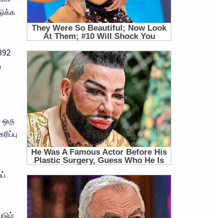
டுக்க
 392
்
் ஒரு
ிப்பு
ப்
டும்