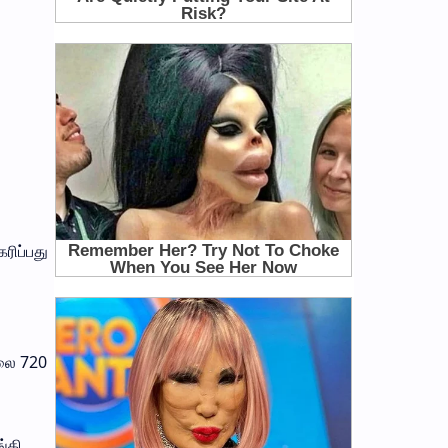
ரிப்பது
ிலை 720
ங்கி