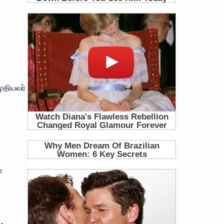
ுதியவர்
்