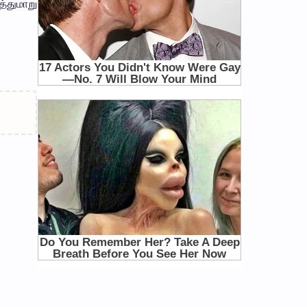
த்துமாறு