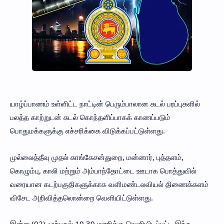
யாழ்ப்பாணம் உள்ளிட்ட நாட்டின் பெரும்பாலான கடல் பரப்புகளில்
பலத்த காற்றுடன் கடல் கொந்தளிப்பாகக் காணப்படும்
பொதுமக்களுக்கு எச்சரிக்கை விடுக்கப்பட்டுள்ளது.
முல்லைத்தீவு முதல் காங்கேசன்துறை, மன்னார், புத்தளம்,
கொழும்பு, காலி மற்றும் அம்பாந்தோட்டை ஊடாக பொத்துவில்
வரையான கடற்பகுதிகளுக்காக வளிமண்டலவியல் திணைக்களம்
விசேட அறிவித்தலொன்றை வெளியிட்டுள்ளது.
இன்று (02) முற்பகல் 10.30 மணிக்கு வெளியிடப்பட்ட இந்த