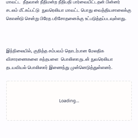
மாவட்ட நீதவான் நீதிமன்ற நீதிபதி பார்வையிட்டதன் பின்னர்
சடலம் மீட்கப்பட்டு நுவரெலியா மாவட்ட பொது வைத்தியசாலைக்கு
கொண்டு சென்று பிரேத பரிசோதனைக்கு உட்படுத்தப்படவுள்ளது.
இந்நிலையில், குறித்த சம்பவம் தொடர்பான மேலதிக
விசாரணைகளை கந்தபளை பொலிஸாருடன் நுவரெலியா
தடயவியல் பொலிஸார் இணைந்து முன்னெடுத்துள்ளனர்.