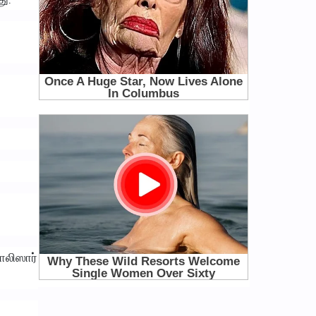
ொலிஸார்