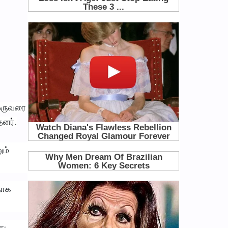
 ஒருவரை
னர்.
ும்
தாக
ு.