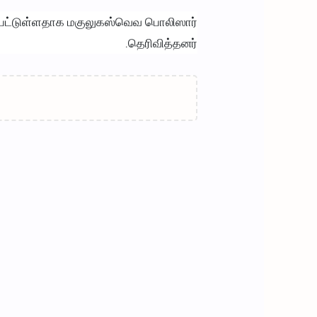
்பட்டுள்ளதாக மகுலுகஸ்வெவ பொலிஸார்
தெரிவித்தனர்.