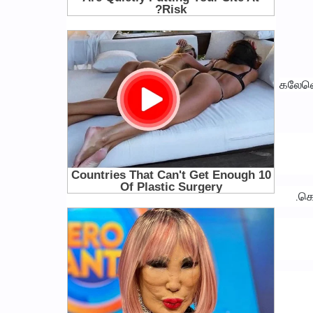
கலேவெல
கொ