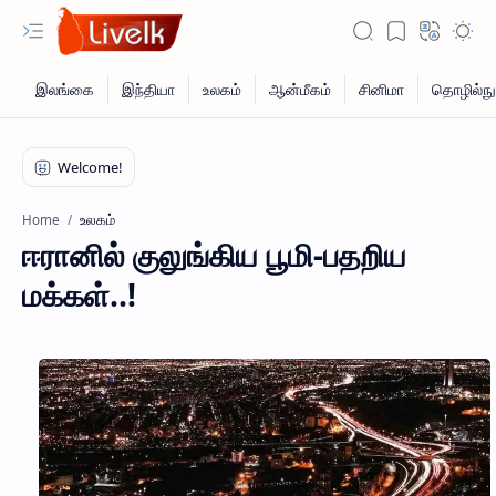
உலகம்
Home
ஈரானில் குலுங்கிய பூமி-பதறிய
மக்கள்..!